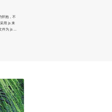
 的怀抱，不
 js 来
 js ...