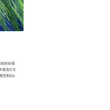
布以前的在很
中最流行主
D规范和以s