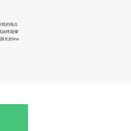
新线的端点
线始终能够
长的line