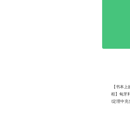
【书本上
程】匈牙利
l定理中