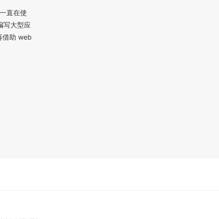
也一直在使
编写大型应
助 web